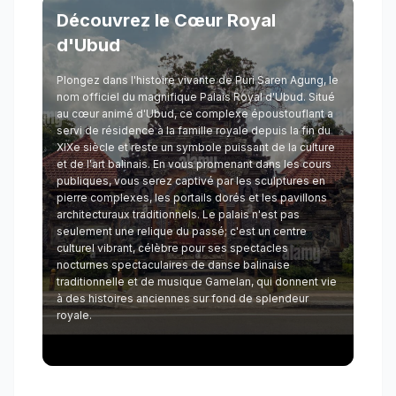
Découvrez le Cœur Royal
d'Ubud
Plongez dans l'histoire vivante de Puri Saren Agung, le
nom officiel du magnifique Palais Royal d'Ubud. Situé
au cœur animé d'Ubud, ce complexe époustouflant a
servi de résidence à la famille royale depuis la fin du
XIXe siècle et reste un symbole puissant de la culture
et de l'art balinais. En vous promenant dans les cours
publiques, vous serez captivé par les sculptures en
pierre complexes, les portails dorés et les pavillons
architecturaux traditionnels. Le palais n'est pas
seulement une relique du passé; c'est un centre
culturel vibrant, célèbre pour ses spectacles
nocturnes spectaculaires de danse balinaise
traditionnelle et de musique Gamelan, qui donnent vie
à des histoires anciennes sur fond de splendeur
royale.