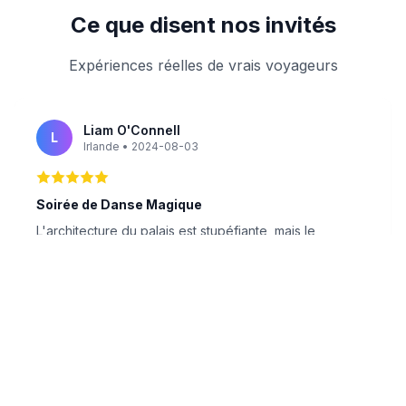
Ce que disent nos invités
Expériences réelles de vrais voyageurs
Liam O'Connell
L
Irlande • 2024-08-03
Soirée de Danse Magique
L'architecture du palais est stupéfiante, mais le
véritable point culminant a été la danse Legong. Nous
avons réservé nos billets via ce site, et tout s'est
déroulé sans accroc. Les danseurs étaient incroyables,
et l'atmosphère sous les étoiles était inoubliable.
Arrivez tôt pour avoir une bonne place !